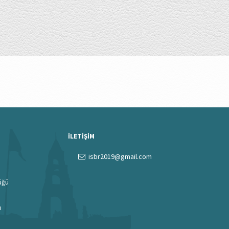
İLETİŞİM
isbr2019@gmail.com
lüğü
ı