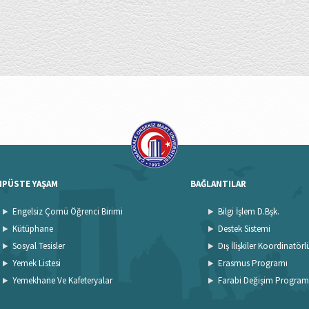
MPÜSTE YAŞAM
BAĞLANTILAR
Engelsiz Çomü Öğrenci Birimi
Bilgi İşlem D.Bşk.
Kütüphane
Destek Sistemi
Sosyal Tesisler
Dış İlişkiler Koordinatör
Yemek Listesi
Erasmus Programı
Yemekhane Ve Kafeteryalar
Farabi Değişim Program