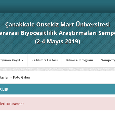
Çanakkale Onsekiz Mart Üniversitesi
lararası Biyoçeşitlilik Araştırmaları Se
(2-4 Mayıs 2019)
zyuma Kayıt
Katılımcı Listesi
Bilimsel Program
Sempozy
Sayfa
>
Foto Galeri
RİLER
leri Bulunamadı!