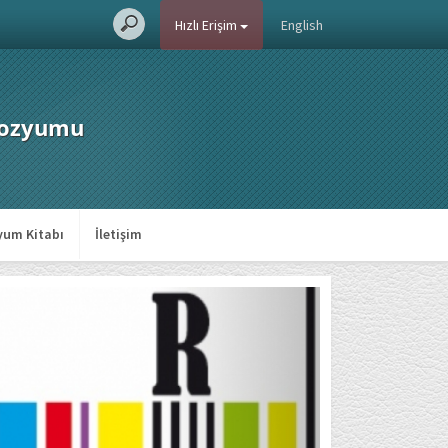
Hızlı Erişim
English
mpozyumu
um Kitabı
İletişim
Next