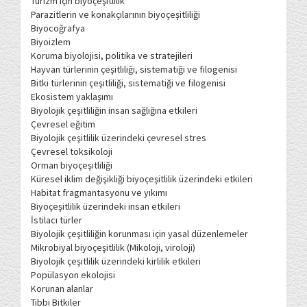
Turizm için biyoçeşitlilik
Parazitlerin ve konakçılarının biyoçeşitliliği
Biyocoğrafya
Biyoizlem
Koruma biyolojisi, politika ve stratejileri
Hayvan türlerinin çeşitliliği, sistematiği ve filogenisi
Bitki türlerinin çeşitliliği, sistematiği ve filogenisi
Ekosistem yaklaşımı
Biyolojik çeşitliliğin insan sağlığına etkileri
Çevresel eğitim
Biyolojik çeşitlilik üzerindeki çevresel stres
Çevresel toksikoloji
Orman biyoçeşitliliği
Küresel iklim değişikliği biyoçeşitlilik üzerindeki etkileri
Habitat fragmantasyonu ve yıkımı
Biyoçeşitlilik üzerindeki insan etkileri
İstilacı türler
Biyolojik çeşitliliğin korunması için yasal düzenlemeler
Mikrobiyal biyoçeşitlilik (Mikoloji, viroloji)
Biyolojik çeşitlilik üzerindeki kirlilik etkileri
Popülasyon ekolojisi
Korunan alanlar
Tıbbi Bitkiler