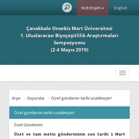
Hızlı Erişim
English
Çanakkale Onsekiz Mart Üniversitesi
1. Uluslararası Biyoçeşitlilik Araştırmaları
Sempozyumu
(2-4 Mayıs 2019)
Toggle
navigati
Arşiv
>
Duyurular
>
Özet gönderim tarihi uzatılmıştır!
Özet gönderim tarihi uzatılmıştır!
Özet Gönderimi
Özet ve tam metin gönderiminin son tarihi 1 Mart