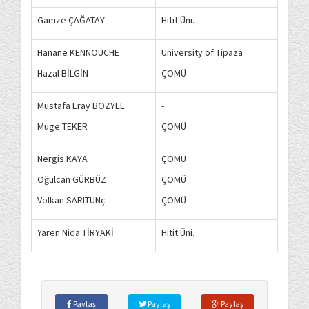
Gamze ÇAĞATAY
Hitit Üni.
Hanane KENNOUCHE
University of Tipaza
Hazal BİLGİN
ÇOMÜ
Mustafa Eray BOZYEL
-
Müge TEKER
ÇOMÜ
Nergis KAYA
ÇOMÜ
Oğulcan GÜRBÜZ
ÇOMÜ
Volkan SARITUNç
ÇOMÜ
Yaren Nida TİRYAKİ
Hitit Üni.
Paylaş
Paylaş
Paylaş